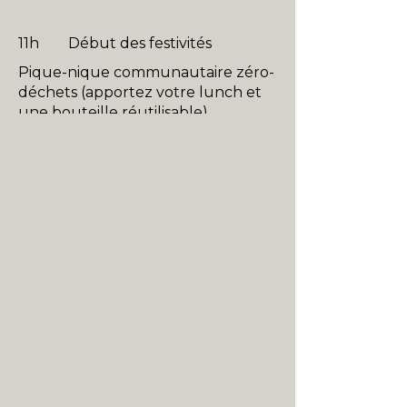
11h Début des festivités
Pique-nique communautaire zéro-
déchets (apportez votre lunch et
une bouteille réutilisable)
13h Partie de pétanque pour
tous
14h30 Dévoilement du panneau
d’information de la tortue par le
Zoo de Granby
Hommage à un citoyen engagé
pour la sauvegarde des tortues
15h Relâche de bébés tortues
vivantes dans la rivière
16h30 Tirage de prix de présence
17h Nettoyage du site du
festival en communauté