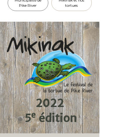
Municipalité de
Mikinak et nos
Pike River
tortues
2022
e
5
édition